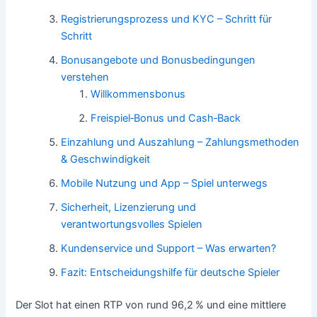
Registrierungsprozess und KYC – Schritt für
Schritt
Bonusangebote und Bonusbedingungen
verstehen
Willkommensbonus
Freispiel‑Bonus und Cash‑Back
Einzahlung und Auszahlung – Zahlungsmethoden
& Geschwindigkeit
Mobile Nutzung und App – Spiel unterwegs
Sicherheit, Lizenzierung und
verantwortungsvolles Spielen
Kundenservice und Support – Was erwarten?
Fazit: Entscheidungshilfe für deutsche Spieler
Der Slot hat einen RTP von rund 96,2 % und eine mittlere