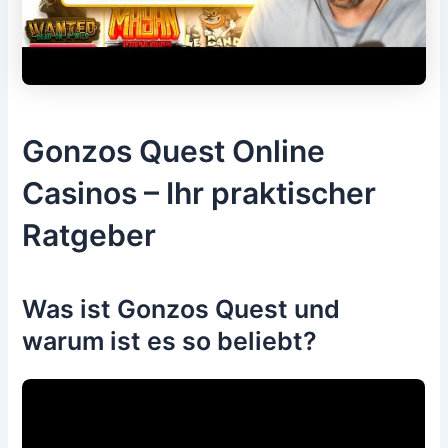
Gonzos Quest Online
Casinos – Ihr praktischer
Ratgeber
Was ist Gonzos Quest und
warum ist es so beliebt?