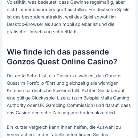
Volatilität, was bedeutet, dass Gewinne regelmäßig, aber
nicht immer besonders groß ausfallen. Für deutsche Spieler
ist das besonders attraktiv, weil das Spiel sowohl im
Desktop‑Browser als auch mobil spielbar ist und die
grafische Umsetzung schnell lädt.
Wie finde ich das passende
Gonzos Quest Online Casino?
Der erste Schritt ist, ein Casino zu wählen, das Gonzos
Quest im Portfolio führt und gleichzeitig alle wichtigen
Kriterien für deutsche Spieler erfüllt. Achten Sie dabei auf
eine gültige Glücksspiel‑Lizenz (zum Beispiel Malta Gaming
Authority oder UK Gambling Commission) und darauf, dass
das Casino deutsche Zahlungsmethoden akzeptiert.
Ein kurzer Vergleich kann Ihnen helfen, die Auswahl zu
vereinfachen. In der Tabelle unten finden Sie drei