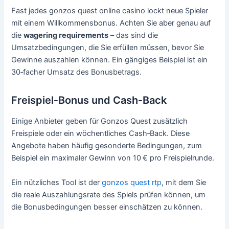
Fast jedes gonzos quest online casino lockt neue Spieler
mit einem Willkommensbonus. Achten Sie aber genau auf
die
wagering requirements
– das sind die
Umsatzbedingungen, die Sie erfüllen müssen, bevor Sie
Gewinne auszahlen können. Ein gängiges Beispiel ist ein
30‑facher Umsatz des Bonusbetrags.
Freispiel‑Bonus und Cash‑Back
Einige Anbieter geben für Gonzos Quest zusätzlich
Freispiele oder ein wöchentliches Cash‑Back. Diese
Angebote haben häufig gesonderte Bedingungen, zum
Beispiel ein maximaler Gewinn von 10 € pro Freispielrunde.
Ein nützliches Tool ist der
gonzos quest rtp
, mit dem Sie
die reale Auszahlungsrate des Spiels prüfen können, um
die Bonusbedingungen besser einschätzen zu können.