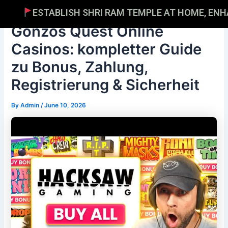
Skip
Post
ESTABLISH SHRI RAM TEMPLE AT HOME, ENHANCE S
to
navigation
Gonzos Quest Online
content
Casinos: kompletter Guide
zu Bonus, Zahlung,
Registrierung & Sicherheit
By
Admin
/
June 10, 2026