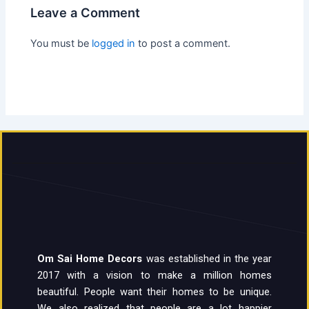
Leave a Comment
You must be
logged in
to post a comment.
Om Sai Home Decors
was established in the year
2017 with a vision to make a million homes
beautiful. People want their homes to be unique.
We also realized that people are a lot happier