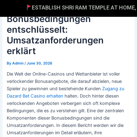
Skip
Post
ESTABLISH SHRI RAM TEMPLE AT HOME, E
to
navigation
Bonusbedingungen
content
entschlüsselt:
Umsatzanforderungen
erklärt
By
Admin
/
June 30, 2026
Die Welt der Online-Casinos und Wettanbieter ist voller
verlockender Bonusangebote, die darauf abzielen, neue
Spieler zu gewinnen und bestehende Kunden
Zugang zu
Dazard Bet Casino erhalten
halten. Doch hinter diesen
verlockenden Angeboten verbergen sich oft komplexe
Bedingungen, die es zu verstehen gilt. Eine der zentralen
Komponenten dieser Bonusbedingungen sind die
Umsatzanforderungen. In diesem Bericht werden wir die
Umsatzanforderungen im Detail erläutern, ihre