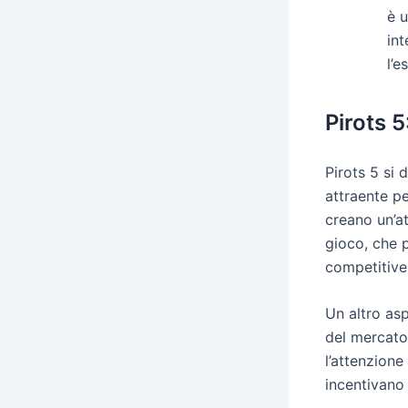
è u
int
l’e
Pirots 5
Pirots 5 si 
attraente pe
creano un’at
gioco, che p
competitive
Un altro asp
del mercato.
l’attenzione
incentivano 