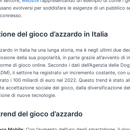
l settore,
website
rappresentando un esempio di come i gio
sano evolversi per soddisfare le esigenze di un pubblico 
 connesso.
ione del gioco d’azzardo in Italia
zzardo in Italia ha una lunga storia, ma è negli ultimi due d
losione della sua popolarità, in parte grazie all’avvento di i
forme di gioco online. Secondo i dati dell’Agenzia delle Do
DM), il settore ha registrato un incremento costante, con u
ato i 100 miliardi di euro nel 2022. Questo trend è stato a
e accettazione sociale del gioco, dalla diversificazione del
zione di nuove tecnologie.
 trend del gioco d’azzardo
oco Mobile
: Con l’aumento dell’uso degli smartphone, il gio