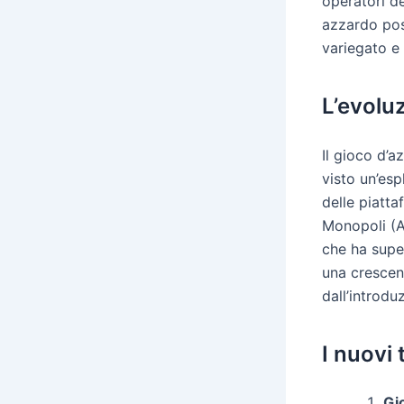
operatori de
azzardo pos
variegato e
L’evoluz
Il gioco d’a
visto un’esp
delle piatta
Monopoli (A
che ha super
una crescent
dall’introdu
I nuovi
Gi