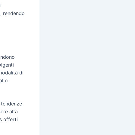
i
i, rendendo
rendono
olgenti
modalità di
al o
le tendenze
ere alta
s offerti