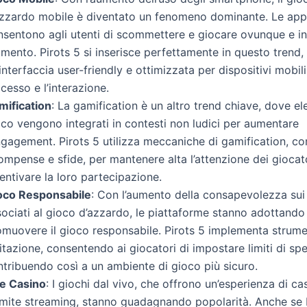
azzardo mobile è diventato un fenomeno dominante. Le app
nsentono agli utenti di scommettere e giocare ovunque e in
mento. Pirots 5 si inserisce perfettamente in questo trend,
interfaccia user-friendly e ottimizzata per dispositivi mobili,
ccesso e l’interazione.
mification
: La gamification è un altro trend chiave, dove el
co vengono integrati in contesti non ludici per aumentare
engagement. Pirots 5 utilizza meccaniche di gamification, c
ompense e sfide, per mantenere alta l’attenzione dei giocat
entivare la loro partecipazione.
oco Responsabile
: Con l’aumento della consapevolezza sui 
sociati al gioco d’azzardo, le piattaforme stanno adottando
omuovere il gioco responsabile. Pirots 5 implementa strume
itazione, consentendo ai giocatori di impostare limiti di s
ntribuendo così a un ambiente di gioco più sicuro.
ve Casino
: I giochi dal vivo, che offrono un’esperienza di ca
amite streaming, stanno guadagnando popolarità. Anche se 