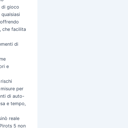
 di gioco
 qualsiasi
 offrendo
 che facilita
ementi di
ome
ori e
rischi
 misure per
nti di auto-
pesa e tempo,
sinò reale
Pirots 5 non