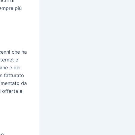
chi di
sempre più
ecenni che ha
nternet e
gane e dei
n fatturato
limentato da
l’offerta e
co