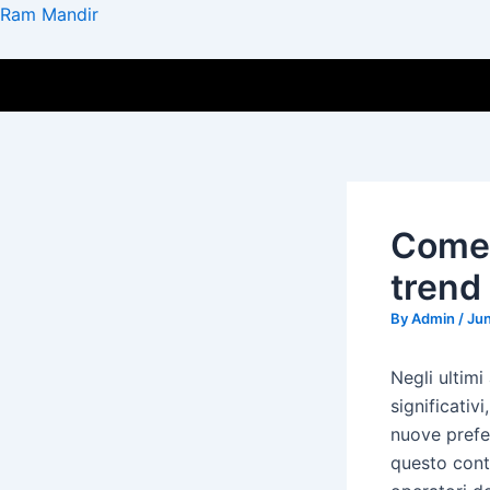
Skip
Post
Ram Mandir
to
navigation
content
Come P
trend 
By
Admin
/
Jun
Negli ultimi
significativ
nuove prefe
questo conte