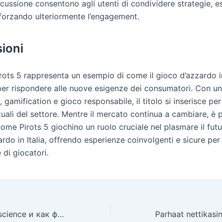
cussione consentono agli utenti di condividere strategie, e
afforzando ulteriormente l’engagement.
ioni
Pirots 5 rappresenta un esempio di come il gioco d’azzardo in 
er rispondere alle nuove esigenze dei consumatori. Con un
 gamification e gioco responsabile, il titolo si inserisce p
tuali del settore. Mentre il mercato continua a cambiare, è 
ome Pirots 5 giochino un ruolo cruciale nel plasmare il futu
rdo in Italia, offrendo esperienze coinvolgenti e sicure pe
di giocatori.
Что такое data science и как функционируют аналитики данных