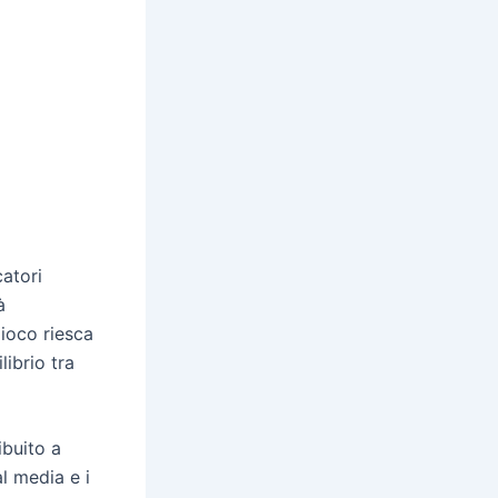
catori
à
gioco riesca
ibrio tra
ibuito a
l media e i