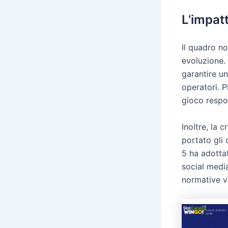
L’impat
Il quadro n
evoluzione. 
garantire u
operatori. 
gioco respo
Inoltre, la 
portato gli 
5 ha adottat
social media
normative vi