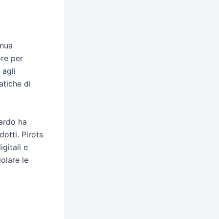
inua
ore per
 agli
atiche di
zardo ha
otti. Pirots
gitali e
olare le