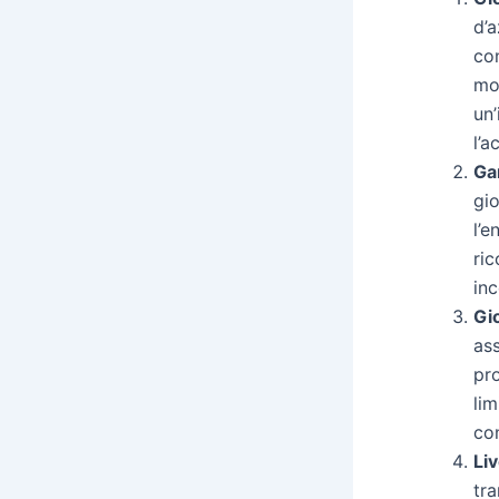
d’
co
mo
un’
l’a
Ga
gio
l’
ric
inc
Gi
as
pr
lim
co
Li
tr