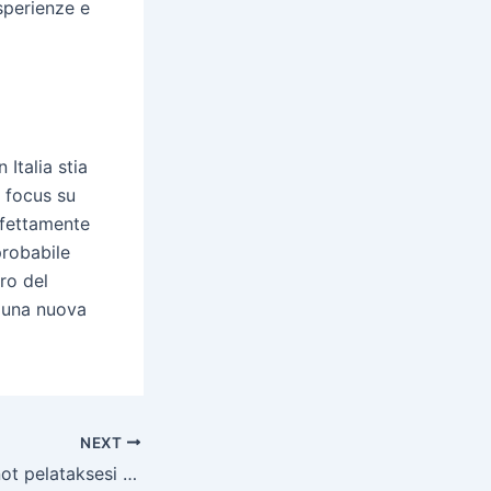
sperienze e
Italia stia
 focus su
erfettamente
probabile
ro del
r una nuova
NEXT
Parhaat nettikasinot pelataksesi Pirots 5 -peliä