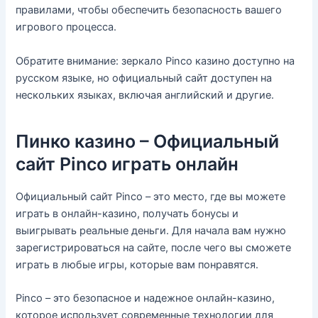
правилами, чтобы обеспечить безопасность вашего
игрового процесса.
Обратите внимание: зеркало Pinco казино доступно на
русском языке, но официальный сайт доступен на
нескольких языках, включая английский и другие.
Пинко казино – Официальный
сайт Pinco играть онлайн
Официальный сайт Pinco – это место, где вы можете
играть в онлайн-казино, получать бонусы и
выигрывать реальные деньги. Для начала вам нужно
зарегистрироваться на сайте, после чего вы сможете
играть в любые игры, которые вам понравятся.
Pinco – это безопасное и надежное онлайн-казино,
которое использует современные технологии для