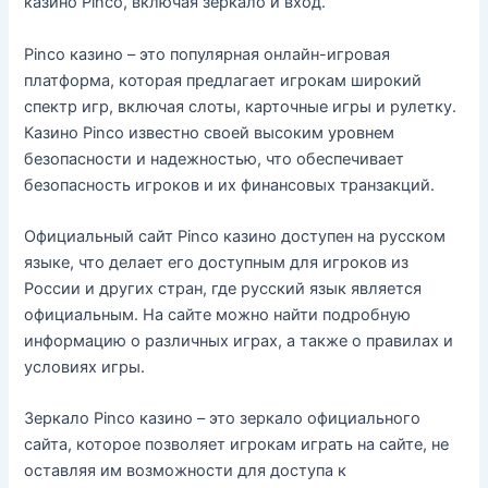
казино Pinco, включая зеркало и вход.
Pinco казино – это популярная онлайн-игровая
платформа, которая предлагает игрокам широкий
спектр игр, включая слоты, карточные игры и рулетку.
Казино Pinco известно своей высоким уровнем
безопасности и надежностью, что обеспечивает
безопасность игроков и их финансовых транзакций.
Официальный сайт Pinco казино доступен на русском
языке, что делает его доступным для игроков из
России и других стран, где русский язык является
официальным. На сайте можно найти подробную
информацию о различных играх, а также о правилах и
условиях игры.
Зеркало Pinco казино – это зеркало официального
сайта, которое позволяет игрокам играть на сайте, не
оставляя им возможности для доступа к