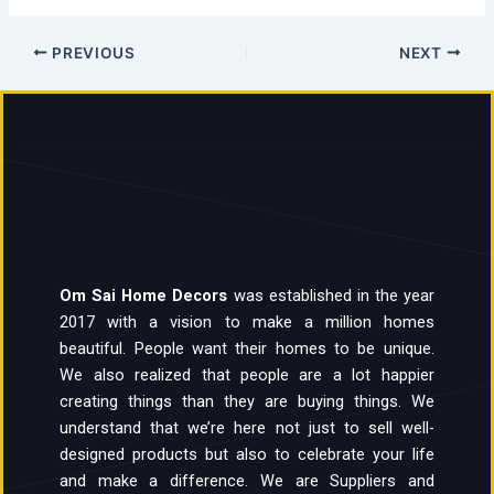
PREVIOUS
NEXT
Om Sai Home Decors
was established in the year
2017 with a vision to make a million homes
beautiful. People want their homes to be unique.
We also realized that people are a lot happier
creating things than they are buying things. We
understand that we’re here not just to sell well-
designed products but also to celebrate your life
and make a difference. We are Suppliers and