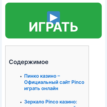
ИГРАТЬ
Содержимое
Пинко казино –
Официальный сайт Pinco
играть онлайн
Зеркало Pinco казино: