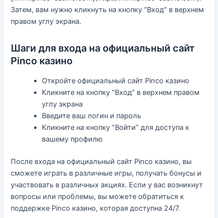
Затем, вам нужно кликнуть на кнопку “Вход” в верхнем
правом углу экрана.
Шаги для входа на официальный сайт
Pinco казино
Откройте официальный сайт Pinco казино
Кликните на кнопку “Вход” в верхнем правом
углу экрана
Введите ваш логин и пароль
Кликните на кнопку “Войти” для доступа к
вашему профилю
После входа на официальный сайт Pinco казино, вы
сможете играть в различные игры, получать бонусы и
участвовать в различных акциях. Если у вас возникнут
вопросы или проблемы, вы можете обратиться к
поддержке Pinco казино, которая доступна 24/7.