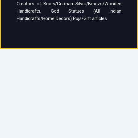
Creators of Brass/German Silver/Bronze/Wooden
Handicrafts, God Statues (All Indian
Handicrafts/Home Decors) Puja/Gift articles.