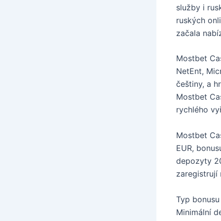
služby i ru
ruských onl
začala nabí
Mostbet Cas
NetEnt, Mic
češtiny, a 
Mostbet Cas
rychlého vy
Mostbet Cas
EUR, bonus
depozyty 20
zaregistruj
Typ bonusu
Minimální d