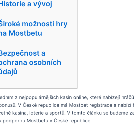
Historie a vývoj
Široké možnosti hry
na Mostbetu
Bezpečnost a
ochrana osobních
údajů
edním z nejpopulárnějších kasín online, které nabízejí hráčů
 bonusů. V České republice má Mostbet registrace a nabízí 
včetně kasina, loterie a sportů. V tomto článku se budeme z
 podporou Mostbetu v České republice.