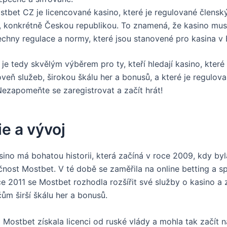
stbet CZ je licencované kasino, které je regulované člens
, konkrétně Českou republikou. To znamená, že kasino mus
echny regulace a normy, které jsou stanovené pro kasina v 
je tedy skvělým výběrem pro ty, kteří hledají kasino, které 
veň služeb, širokou škálu her a bonusů, a které je regulov
ezapomeňte se zaregistrovat a začít hrát!
ie a vývoj
ino má bohatou historii, která začíná v roce 2009, kdy by
čnost Mostbet. V té době se zaměřila na online betting a s
ce 2011 se Mostbet rozhodla rozšířit své služby o kasino a 
ům širší škálu her a bonusů.
 Mostbet získala licenci od ruské vlády a mohla tak začít n