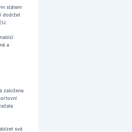
kým státem
í dodržet
EU.
nabízí
ané a
la založena
portovní
začala
abízet své