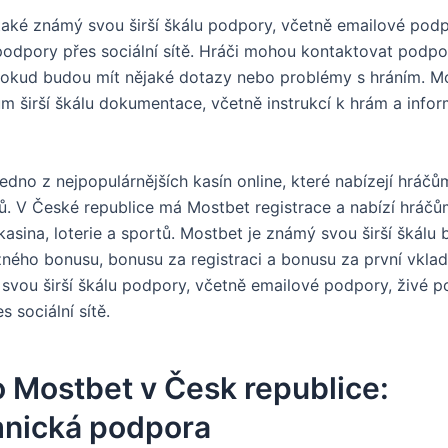
také známý svou širší škálu podpory, včetně emailové podp
odpory přes sociální sítě. Hráči mohou kontaktovat podpo
okud budou mít nějaké dotazy nebo problémy s hráním. M
ům širší škálu dokumentace, včetně instrukcí k hrám a info
edno z nejpopulárnějších kasín online, které nabízejí hráčům
ů. V České republice má Mostbet registrace a nabízí hráčům
kasina, loterie a sportů. Mostbet je známý svou širší škálu 
zného bonusu, bonusu za registraci a bonusu za první vklad
svou širší škálu podpory, včetně emailové podpory, živé 
 sociální sítě.
 Mostbet v Česk republice:
nická podpora