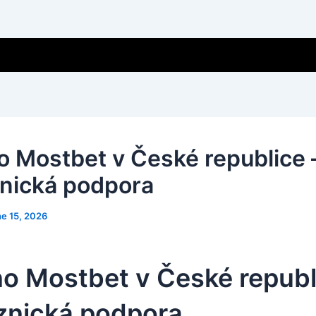
o Mostbet v České republice 
nická podpora
e 15, 2026
o Mostbet v České republ
znická podpora