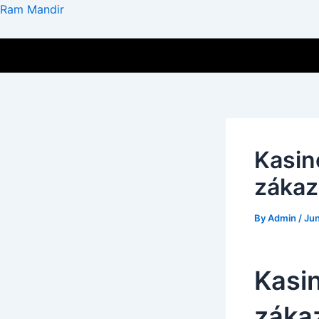
Skip
Post
Ram Mandir
to
navigation
content
Kasin
zákaz
By
Admin
/
Jun
Kasin
záka