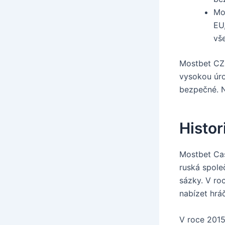
Mo
EU
vš
Mostbet CZ 
vysokou úro
bezpečné. N
Histor
Mostbet Cas
ruská spole
sázky. V ro
nabízet hráč
V roce 2015