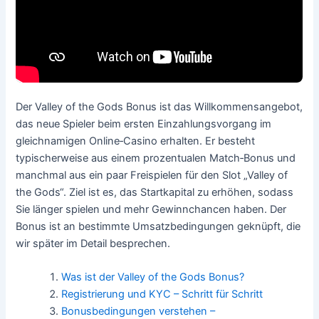
Der Valley of the Gods Bonus ist das Willkommensangebot,
das neue Spieler beim ersten Einzahlungsvorgang im
gleichnamigen Online‑Casino erhalten. Er besteht
typischerweise aus einem prozentualen Match‑Bonus und
manchmal aus ein paar Freispielen für den Slot „Valley of
the Gods“. Ziel ist es, das Startkapital zu erhöhen, sodass
Sie länger spielen und mehr Gewinnchancen haben. Der
Bonus ist an bestimmte Umsatzbedingungen geknüpft, die
wir später im Detail besprechen.
Was ist der Valley of the Gods Bonus?
Registrierung und KYC – Schritt für Schritt
Bonusbedingungen verstehen –