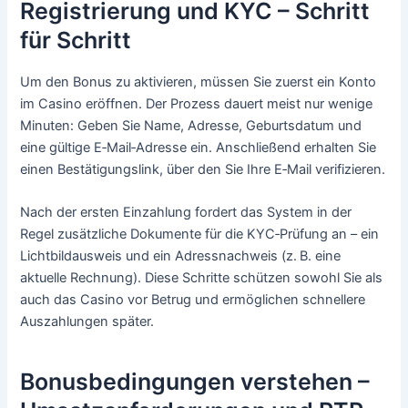
Registrierung und KYC – Schritt
für Schritt
Um den Bonus zu aktivieren, müssen Sie zuerst ein Konto
im Casino eröffnen. Der Prozess dauert meist nur wenige
Minuten: Geben Sie Name, Adresse, Geburtsdatum und
eine gültige E‑Mail‑Adresse ein. Anschließend erhalten Sie
einen Bestätigungslink, über den Sie Ihre E‑Mail verifizieren.
Nach der ersten Einzahlung fordert das System in der
Regel zusätzliche Dokumente für die KYC‑Prüfung an – ein
Lichtbildausweis und ein Adressnachweis (z. B. eine
aktuelle Rechnung). Diese Schritte schützen sowohl Sie als
auch das Casino vor Betrug und ermöglichen schnellere
Auszahlungen später.
Bonusbedingungen verstehen –