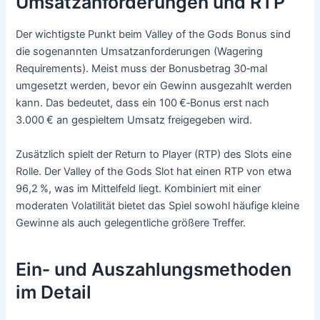
Umsatzanforderungen und RTP
Der wichtigste Punkt beim Valley of the Gods Bonus sind
die sogenannten Umsatzanforderungen (Wagering
Requirements). Meist muss der Bonusbetrag 30‑mal
umgesetzt werden, bevor ein Gewinn ausgezahlt werden
kann. Das bedeutet, dass ein 100 €‑Bonus erst nach
3.000 € an gespieltem Umsatz freigegeben wird.
Zusätzlich spielt der Return to Player (RTP) des Slots eine
Rolle. Der Valley of the Gods Slot hat einen RTP von etwa
96,2 %, was im Mittelfeld liegt. Kombiniert mit einer
moderaten Volatilität bietet das Spiel sowohl häufige kleine
Gewinne als auch gelegentliche größere Treffer.
Ein‑ und Auszahlungsmethoden
im Detail