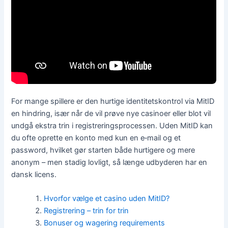
For mange spillere er den hurtige identitetskontrol via MitID
en hindring, især når de vil prøve nye casinoer eller blot vil
undgå ekstra trin i registreringsprocessen. Uden MitID kan
du ofte oprette en konto med kun en e‑mail og et
password, hvilket gør starten både hurtigere og mere
anonym – men stadig lovligt, så længe udbyderen har en
dansk licens.
Hvorfor vælge et casino uden MitID?
Registrering – trin for trin
Bonuser og wagering requirements