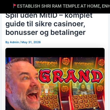
Skip
Post
ESTABLISH SHRI RAM TEMPLE AT HOME, ENHANC
to
navigation
Spil uden MitID – komplet
content
guide til sikre casinoer,
bonusser og betalinger
By
Admin
/
May 31, 2026