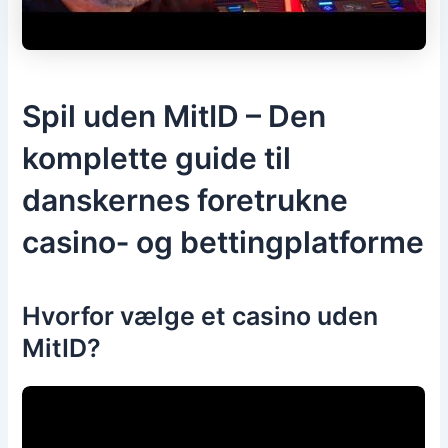
Spil uden MitID – Den
komplette guide til
danskernes foretrukne
casino‑ og bettingplatforme
Hvorfor vælge et casino uden
MitID?