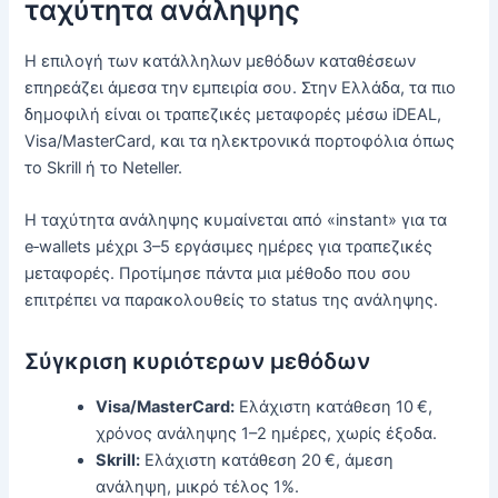
ταχύτητα ανάληψης
Η επιλογή των κατάλληλων μεθόδων καταθέσεων
επηρεάζει άμεσα την εμπειρία σου. Στην Ελλάδα, τα πιο
δημοφιλή είναι οι τραπεζικές μεταφορές μέσω iDEAL,
Visa/MasterCard, και τα ηλεκτρονικά πορτοφόλια όπως
το Skrill ή το Neteller.
Η ταχύτητα ανάληψης κυμαίνεται από «instant» για τα
e‑wallets μέχρι 3–5 εργάσιμες ημέρες για τραπεζικές
μεταφορές. Προτίμησε πάντα μια μέθοδο που σου
επιτρέπει να παρακολουθείς το status της ανάληψης.
Σύγκριση κυριότερων μεθόδων
Visa/MasterCard:
Ελάχιστη κατάθεση 10 €,
χρόνος ανάληψης 1–2 ημέρες, χωρίς έξοδα.
Skrill:
Ελάχιστη κατάθεση 20 €, άμεση
ανάληψη, μικρό τέλος 1%.