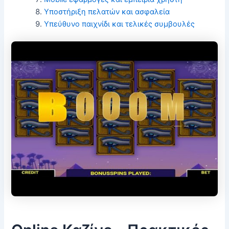
Υποστήριξη πελατών και ασφαλεία
Υπεύθυνο παιχνίδι και τελικές συμβουλές