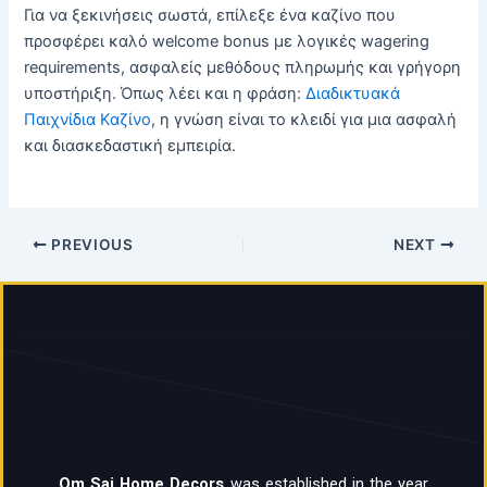
Για να ξεκινήσεις σωστά, επίλεξε ένα καζίνο που
προσφέρει καλό welcome bonus με λογικές wagering
requirements, ασφαλείς μεθόδους πληρωμής και γρήγορη
υποστήριξη. Όπως λέει και η φράση:
Διαδικτυακά
Παιχνίδια Καζίνο
, η γνώση είναι το κλειδί για μια ασφαλή
και διασκεδαστική εμπειρία.
PREVIOUS
NEXT
Om Sai Home Decors
was established in the year