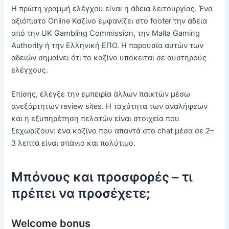
Η πρώτη γραμμή ελέγχου είναι η άδεια λειτουργίας. Ένα
αξιόπιστο Online Καζίνο εμφανίζει στο footer την άδεια
από την UK Gambling Commission, την Malta Gaming
Authority ή την Ελληνική ΕΠΟ. Η παρουσία αυτών των
αδειών σημαίνει ότι το καζίνο υπόκειται σε αυστηρούς
ελέγχους.
Επίσης, έλεγξε την εμπειρία άλλων παικτών μέσω
ανεξάρτητων review sites. Η ταχύτητα των αναλήψεων
και η εξυπηρέτηση πελατών είναι στοιχεία που
ξεχωρίζουν: ένα καζίνο που απαντά στο chat μέσα σε 2–
3 λεπτά είναι σπάνιο και πολύτιμο.
Μπόνους και προσφορές – τι
πρέπει να προσέχετε;
Welcome bonus