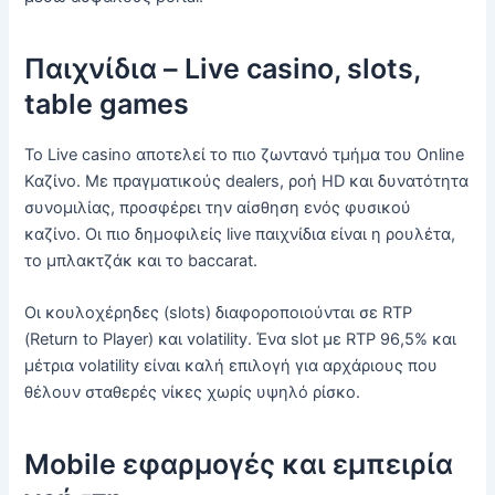
Παιχνίδια – Live casino, slots,
table games
Το Live casino αποτελεί το πιο ζωντανό τμήμα του Online
Καζίνο. Με πραγματικούς dealers, ροή HD και δυνατότητα
συνομιλίας, προσφέρει την αίσθηση ενός φυσικού
καζίνο. Οι πιο δημοφιλείς live παιχνίδια είναι η ρουλέτα,
το μπλακτζάκ και το baccarat.
Οι κουλοχέρηδες (slots) διαφοροποιούνται σε RTP
(Return to Player) και volatility. Ένα slot με RTP 96,5% και
μέτρια volatility είναι καλή επιλογή για αρχάριους που
θέλουν σταθερές νίκες χωρίς υψηλό ρίσκο.
Mobile εφαρμογές και εμπειρία