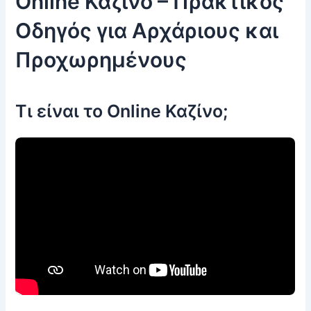
Online Καζίνο – Πρακτικός
Οδηγός για Αρχάριους και
Προχωρημένους
Τι είναι το Online Καζίνο;