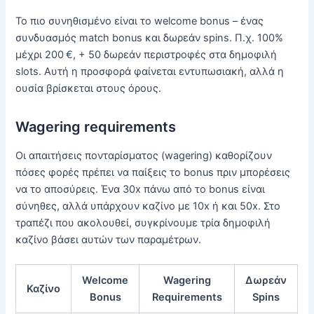
Το πιο συνηθισμένο είναι το welcome bonus – ένας
συνδυασμός match bonus και δωρεάν spins. Π.χ. 100%
μέχρι 200 €, + 50 δωρεάν περιστροφές στα δημοφιλή
slots. Αυτή η προσφορά φαίνεται εντυπωσιακή, αλλά η
ουσία βρίσκεται στους όρους.
Wagering requirements
Οι απαιτήσεις πονταρίσματος (wagering) καθορίζουν
πόσες φορές πρέπει να παίξεις το bonus πριν μπορέσεις
να το αποσύρεις. Ένα 30x πάνω από το bonus είναι
σύνηθες, αλλά υπάρχουν καζίνο με 10x ή και 50x. Στο
τραπέζι που ακολουθεί, συγκρίνουμε τρία δημοφιλή
καζίνο βάσει αυτών των παραμέτρων.
Welcome
Wagering
Δωρεάν
Καζίνο
Bonus
Requirements
Spins