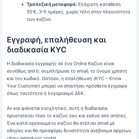
Τραπεζική μεταφορά:
Ελάχιστη κατάθεση
50 €, 3–5 ημέρες, χωρίς τέλη στην πλειονότητα
των καζίνο.
Εγγραφή, επαλήθευση και
διαδικασία KYC
Η διαδικασία εγγραφής σε ένα Online Καζίνο είναι
συνήθως απλή: συμπλήρωσε το email, το όνομα χρήστη
και τον κωδικό. Ωστόσο, η επαλήθευση (KYC – Know
Your Customer) μπορεί να απαιτήσει πρόσθετα έγγραφα
όπως ταυτότητα ή λογαριασμό ΔΕΚ.
Αν και φαίνεται ενοχλητικό, αυτή η διαδικασία
προστατεύει τόσο το καζίνο όσο και εσένα από απάτες.
Ένα καλά οργανωμένο καζίνο θα στέλνει email με
οδηγίες και θα προσφέρει δυνατότητα ανέβασμα αρχείων
μέσω ασφαλούς portal.