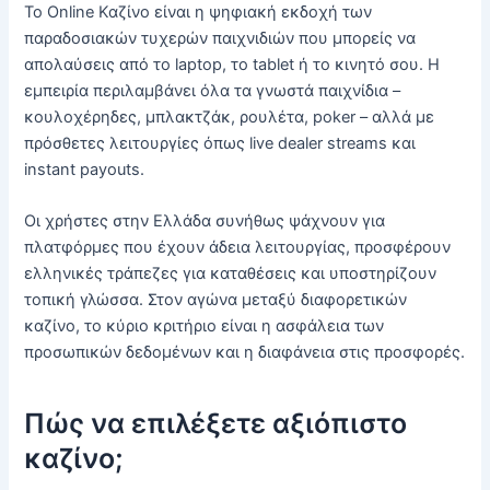
Το Online Καζίνο είναι η ψηφιακή εκδοχή των
παραδοσιακών τυχερών παιχνιδιών που μπορείς να
απολαύσεις από το laptop, το tablet ή το κινητό σου. Η
εμπειρία περιλαμβάνει όλα τα γνωστά παιχνίδια –
κουλοχέρηδες, μπλακτζάκ, ρουλέτα, poker – αλλά με
πρόσθετες λειτουργίες όπως live dealer streams και
instant payouts.
Οι χρήστες στην Ελλάδα συνήθως ψάχνουν για
πλατφόρμες που έχουν άδεια λειτουργίας, προσφέρουν
ελληνικές τράπεζες για καταθέσεις και υποστηρίζουν
τοπική γλώσσα. Στον αγώνα μεταξύ διαφορετικών
καζίνο, το κύριο κριτήριο είναι η ασφάλεια των
προσωπικών δεδομένων και η διαφάνεια στις προσφορές.
Πώς να επιλέξετε αξιόπιστο
καζίνο;