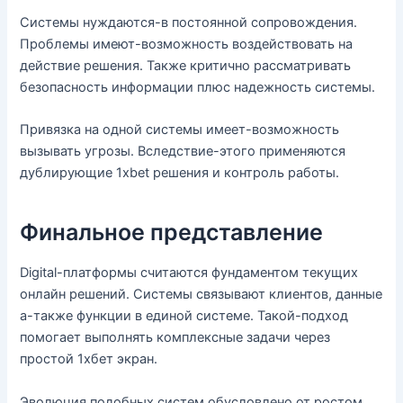
Системы нуждаются-в постоянной сопровождения.
Проблемы имеют-возможность воздействовать на
действие решения. Также критично рассматривать
безопасность информации плюс надежность системы.
Привязка на одной системы имеет-возможность
вызывать угрозы. Вследствие-этого применяются
дублирующие 1xbet решения и контроль работы.
Финальное представление
Digital-платформы считаются фундаментом текущих
онлайн решений. Системы связывают клиентов, данные
а-также функции в единой системе. Такой-подход
помогает выполнять комплексные задачи через
простой 1хбет экран.
Эволюция подобных систем обусловлено от ростом