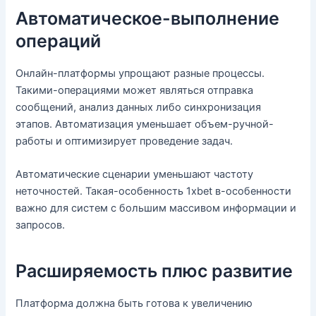
Автоматическое-выполнение
операций
Онлайн-платформы упрощают разные процессы.
Такими-операциями может являться отправка
сообщений, анализ данных либо синхронизация
этапов. Автоматизация уменьшает объем-ручной-
работы и оптимизирует проведение задач.
Автоматические сценарии уменьшают частоту
неточностей. Такая-особенность 1xbet в-особенности
важно для систем с большим массивом информации и
запросов.
Расширяемость плюс развитие
Платформа должна быть готова к увеличению