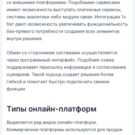
со внешними платформами. Подобными-сервисами
имеют-возможность выступать платежные сервисы,
системы аналитики либо модули связи. Интеграции 1х
бет дают-возможность увеличивать функциональность
без-прямого потребности создания всех элементов
внутри решения.
Обмен со сторонними системами осуществляется
через программный-интерфейс. Подобная-схема
поддерживает пересылку информации и согласование
сценариев. Такой подход создает решение более
гибкой и помогает быстро подключать свежие
функции.
Типы онлайн-платформ
Выделяется ряд видов онлайн-платформ.
Коммерческие платформы используются для продаж