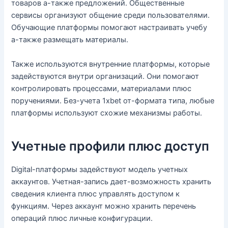
товаров а-также предложений. Общественные
сервисы организуют общение среди пользователями.
Обучающие платформы помогают настраивать учебу
а-также размещать материалы.
Также используются внутренние платформы, которые
задействуются внутри организаций. Они помогают
контролировать процессами, материалами плюс
поручениями. Без-учета 1xbet от-формата типа, любые
платформы используют схожие механизмы работы.
Учетные профили плюс доступ
Digital-платформы задействуют модель учетных
аккаунтов. Учетная-запись дает-возможность хранить
сведения клиента плюс управлять доступом к
функциям. Через аккаунт можно хранить перечень
операций плюс личные конфигурации.