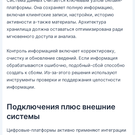
Система данных считается ключевым узлом онлайн-
платформы. Она сохраняет полную информацию,
включая клиентские записи, настройки, историю
активности а-также материалы. Архитектура
хранилища должна оставаться оптимизирована ради
мгновенного доступа и анализа.
Контроль информацией включает корректировку,
очистку и обновление сведений. Если информация
обрабатываются ошибочно, подобный-сбой способно
создать к сбоям. Из-за-этого решения используют
инструменты проверки и поддержания целостности
информации.
Подключения плюс внешние
системы
Цифровые-платформы активно применяют интеграции