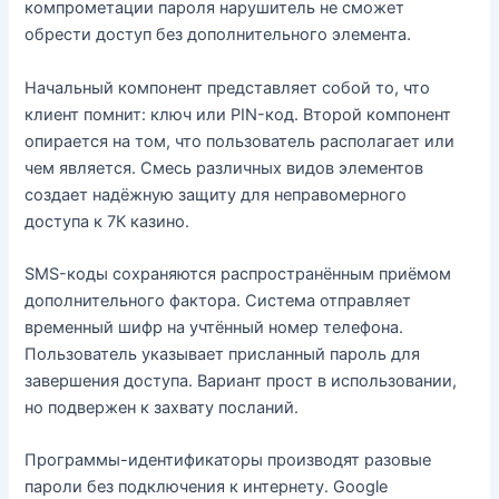
компрометации пароля нарушитель не сможет
обрести доступ без дополнительного элемента.
Начальный компонент представляет собой то, что
клиент помнит: ключ или PIN-код. Второй компонент
опирается на том, что пользователь располагает или
чем является. Смесь различных видов элементов
создает надёжную защиту для неправомерного
доступа к 7К казино.
SMS-коды сохраняются распространённым приёмом
дополнительного фактора. Система отправляет
временный шифр на учтённый номер телефона.
Пользователь указывает присланный пароль для
завершения доступа. Вариант прост в использовании,
но подвержен к захвату посланий.
Программы-идентификаторы производят разовые
пароли без подключения к интернету. Google