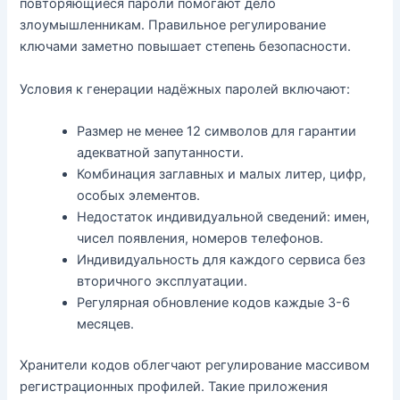
повторяющиеся пароли помогают дело
злоумышленникам. Правильное регулирование
ключами заметно повышает степень безопасности.
Условия к генерации надёжных паролей включают:
Размер не менее 12 символов для гарантии
адекватной запутанности.
Комбинация заглавных и малых литер, цифр,
особых элементов.
Недостаток индивидуальной сведений: имен,
чисел появления, номеров телефонов.
Индивидуальность для каждого сервиса без
вторичного эксплуатации.
Регулярная обновление кодов каждые 3-6
месяцев.
Хранители кодов облегчают регулирование массивом
регистрационных профилей. Такие приложения