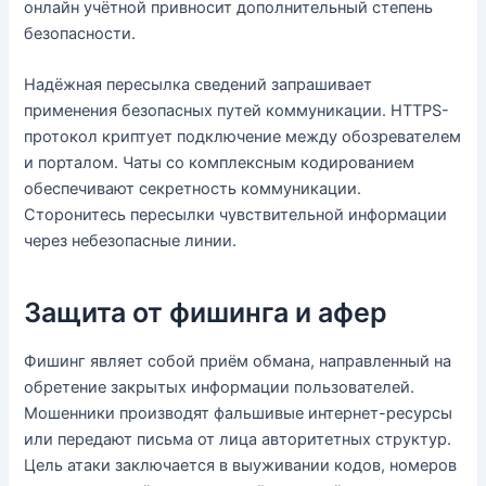
онлайн учётной привносит дополнительный степень
безопасности.
Надёжная пересылка сведений запрашивает
применения безопасных путей коммуникации. HTTPS-
протокол криптует подключение между обозревателем
и порталом. Чаты со комплексным кодированием
обеспечивают секретность коммуникации.
Сторонитесь пересылки чувствительной информации
через небезопасные линии.
Защита от фишинга и афер
Фишинг являет собой приём обмана, направленный на
обретение закрытых информации пользователей.
Мошенники производят фальшивые интернет-ресурсы
или передают письма от лица авторитетных структур.
Цель атаки заключается в выуживании кодов, номеров