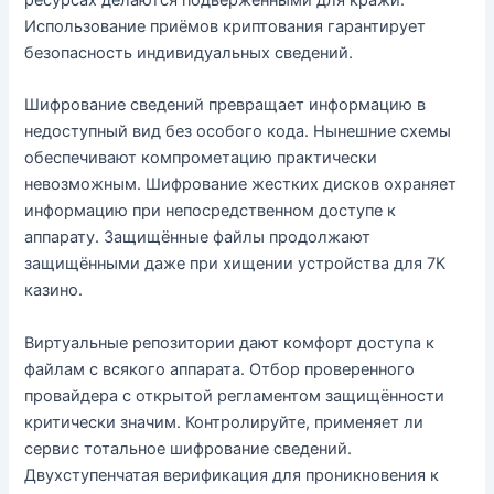
ресурсах делаются подверженными для кражи.
Использование приёмов криптования гарантирует
безопасность индивидуальных сведений.
Шифрование сведений превращает информацию в
недоступный вид без особого кода. Нынешние схемы
обеспечивают компрометацию практически
невозможным. Шифрование жестких дисков охраняет
информацию при непосредственном доступе к
аппарату. Защищённые файлы продолжают
защищёнными даже при хищении устройства для 7К
казино.
Виртуальные репозитории дают комфорт доступа к
файлам с всякого аппарата. Отбор проверенного
провайдера с открытой регламентом защищённости
критически значим. Контролируйте, применяет ли
сервис тотальное шифрование сведений.
Двухступенчатая верификация для проникновения к