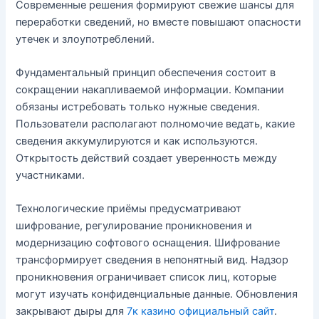
Современные решения формируют свежие шансы для
переработки сведений, но вместе повышают опасности
утечек и злоупотреблений.
Фундаментальный принцип обеспечения состоит в
сокращении накапливаемой информации. Компании
обязаны истребовать только нужные сведения.
Пользователи располагают полномочие ведать, какие
сведения аккумулируются и как используются.
Открытость действий создает уверенность между
участниками.
Технологические приёмы предусматривают
шифрование, регулирование проникновения и
модернизацию софтового оснащения. Шифрование
трансформирует сведения в непонятный вид. Надзор
проникновения ограничивает список лиц, которые
могут изучать конфиденциальные данные. Обновления
закрывают дыры для
7к казино официальный сайт
.